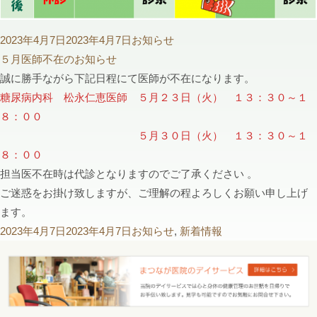
投
カ
2023年4月7日
2023年4月7日
お知らせ
稿
テ
５月医師不在のお知らせ
日:
ゴ
誠に勝手ながら下記日程にて医師が不在になります。
リ
糖尿病内科 松永仁恵医師 ５月２３日（火） １３：３０～１
ー
８：００
５月３０日（火） １３：３０～１
８：００
担当医不在時は代診となりますのでご了承ください 。
ご迷惑をお掛け致しますが、ご理解の程よろしくお願い申し上げ
ます。
投
カ
2023年4月7日
2023年4月7日
お知らせ
,
新着情報
稿
テ
日:
ゴ
リ
ー